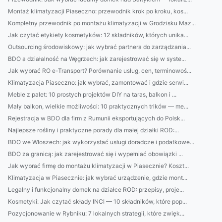
Montaż klimatyzacji Piaseczno: przewodnik krok po kroku, kos...
Kompletny przewodnik po montażu klimatyzacji w Grodzisku Maz...
Jak czytać etykiety kosmetyków: 12 składników, których unika...
Outsourcing środowiskowy: jak wybrać partnera do zarządzania...
BDO a działalność na Węgrzech: jak zarejestrować się w syste...
Jak wybrać RO e-Transport? Porównanie usług, cen, terminowoś...
Klimatyzacja Piaseczno: jak wybrać, zamontować i gdzie serwi...
Meble z palet: 10 prostych projektów DIY na taras, balkon i ...
Mały balkon, wielkie możliwości: 10 praktycznych trików — me...
Rejestracja w BDO dla firm z Rumunii eksportujących do Polsk...
Najlepsze rośliny i praktyczne porady dla małej działki ROD:...
BDO we Włoszech: jak wykorzystać usługi doradcze i podatkowe...
BDO za granicą: jak zarejestrować się i wypełniać obowiązki ...
Jak wybrać firmę do montażu klimatyzacji w Piasecznie? Koszt...
Klimatyzacja w Piasecznie: jak wybrać urządzenie, gdzie mont...
Legalny i funkcjonalny domek na działce ROD: przepisy, proje...
Kosmetyki: Jak czytać składy INCI — 10 składników, które pop...
Pozycjonowanie w Rybniku: 7 lokalnych strategii, które zwięk...