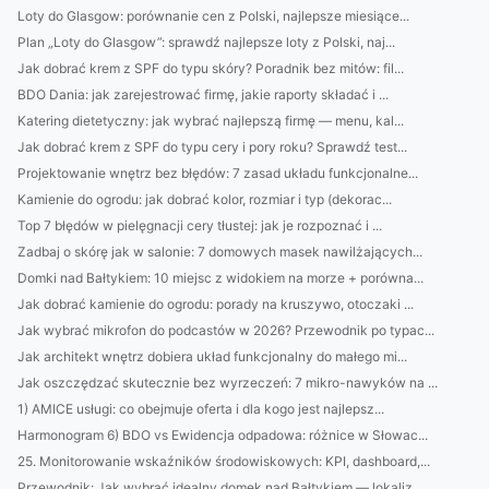
Loty do Glasgow: porównanie cen z Polski, najlepsze miesiące...
Plan „Loty do Glasgow”: sprawdź najlepsze loty z Polski, naj...
Jak dobrać krem z SPF do typu skóry? Poradnik bez mitów: fil...
BDO Dania: jak zarejestrować firmę, jakie raporty składać i ...
Katering dietetyczny: jak wybrać najlepszą firmę — menu, kal...
Jak dobrać krem z SPF do typu cery i pory roku? Sprawdź test...
Projektowanie wnętrz bez błędów: 7 zasad układu funkcjonalne...
Kamienie do ogrodu: jak dobrać kolor, rozmiar i typ (dekorac...
Top 7 błędów w pielęgnacji cery tłustej: jak je rozpoznać i ...
Zadbaj o skórę jak w salonie: 7 domowych masek nawilżających...
Domki nad Bałtykiem: 10 miejsc z widokiem na morze + porówna...
Jak dobrać kamienie do ogrodu: porady na kruszywo, otoczaki ...
Jak wybrać mikrofon do podcastów w 2026? Przewodnik po typac...
Jak architekt wnętrz dobiera układ funkcjonalny do małego mi...
Jak oszczędzać skutecznie bez wyrzeczeń: 7 mikro-nawyków na ...
1) AMICE usługi: co obejmuje oferta i dla kogo jest najlepsz...
Harmonogram 6) BDO vs Ewidencja odpadowa: różnice w Słowac...
25. Monitorowanie wskaźników środowiskowych: KPI, dashboard,...
Przewodnik: Jak wybrać idealny domek nad Bałtykiem — lokaliz...