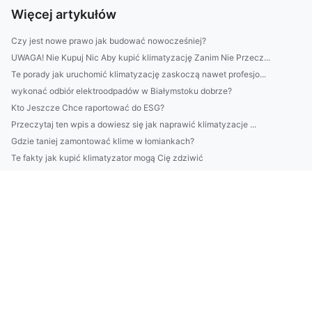
Więcej artykułów
Czy jest nowe prawo jak budować nowocześniej?
UWAGA! Nie Kupuj Nic Aby kupić klimatyzację Zanim Nie Przecz...
Te porady jak uruchomić klimatyzację zaskoczą nawet profesjo...
wykonać odbiór elektroodpadów w Białymstoku dobrze?
Kto Jeszcze Chce raportować do ESG?
Przeczytaj ten wpis a dowiesz się jak naprawić klimatyzacje ...
Gdzie taniej zamontować klime w łomiankach?
Te fakty jak kupić klimatyzator mogą Cię zdziwić
Jak wdrożyć GOZ i czy 2025 będzie inny?
8 Zaskakująco Skutecznych Sposobów Aby kupić kwiaty
Krok Po Kroku Instrukcja Aby budować nowocześniej
Oto Plan Od A Do Z Aby obliczyć ślad węglowy w firmie W 7 Dn...
Oto 5 Powodów Dla Których Powinieneś Pomyśleć O Tym Jak czyt...
Jak chronić środowisko i czy 2022 będzie inny?
Wartość tego jak zbudować dom
Czy lodówkę do domu jest łatwo?
Dobre rady jak raportować do ESG