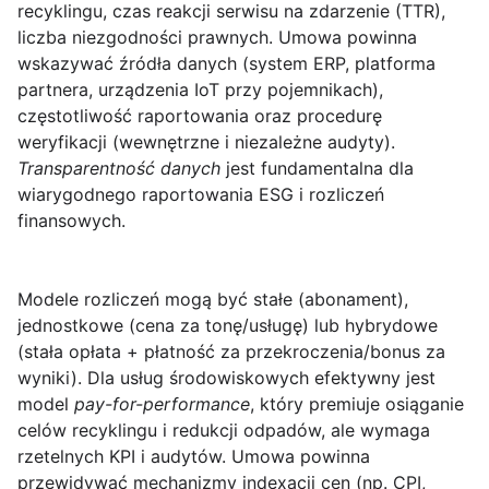
recyklingu, czas reakcji serwisu na zdarzenie (TTR),
liczba niezgodności prawnych. Umowa powinna
wskazywać źródła danych (system ERP, platforma
partnera, urządzenia IoT przy pojemnikach),
częstotliwość raportowania oraz procedurę
weryfikacji (wewnętrzne i niezależne audyty).
Transparentność danych
jest fundamentalna dla
wiarygodnego raportowania ESG i rozliczeń
finansowych.
Modele rozliczeń
mogą być stałe (abonament),
jednostkowe (cena za tonę/usługę) lub hybrydowe
(stała opłata + płatność za przekroczenia/bonus za
wyniki). Dla usług środowiskowych efektywny jest
model
pay-for-performance
, który premiuje osiąganie
celów recyklingu i redukcji odpadów, ale wymaga
rzetelnych KPI i audytów. Umowa powinna
przewidywać mechanizmy indexacji cen (np. CPI,