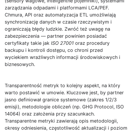
(sensory wagowe, inteligentne pojemniki), systemami
zarządzania odpadami i platformami LCA/PEF.
Chmura, API oraz automatyzacja ETL umożliwiają
synchronizację danych w czasie rzeczywistym i
ograniczają błędy ludzkie. Zwróć też uwagę na
zabezpieczenia — partner powinien posiadać
certyfikaty takie jak
ISO 27001
oraz procedury
backupu i kontroli dostępu, co chroni przed
wyciekiem wrażliwych informacji środowiskowych i
biznesowych.
Transparentność metryk
to kolejny aspekt, na który
warto postawić w umowie. Kluczowe jest, by partner
jasno definiował granice systemowe (zakres 1/2/3
emisji), metodologie obliczeń (np. GHG Protocol, ISO
14064) oraz założenia przy szacunkach.
Transparentne metryki zawierają opis metodologii,
okresy odniesienia, częstotliwość aktualizacji i poziom