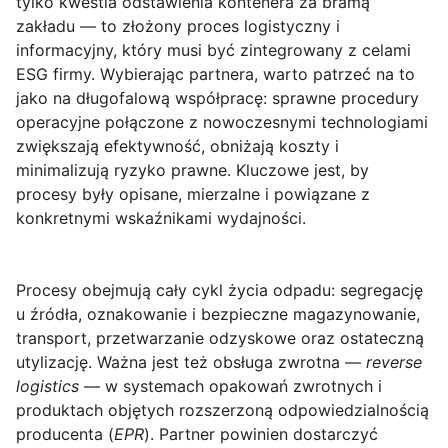
tylko kwestia odstawienia kontenera za bramą
zakładu — to złożony proces logistyczny i
informacyjny, który musi być zintegrowany z celami
ESG firmy. Wybierając partnera, warto patrzeć na to
jako na długofalową współpracę: sprawne procedury
operacyjne połączone z nowoczesnymi technologiami
zwiększają efektywność, obniżają koszty i
minimalizują ryzyko prawne. Kluczowe jest, by
procesy były opisane, mierzalne i powiązane z
konkretnymi wskaźnikami wydajności.
Procesy
obejmują cały cykl życia odpadu: segregację
u źródła, oznakowanie i bezpieczne magazynowanie,
transport, przetwarzanie odzyskowe oraz ostateczną
utylizację. Ważna jest też obsługa zwrotna —
reverse
logistics
— w systemach opakowań zwrotnych i
produktach objętych rozszerzoną odpowiedzialnością
producenta (
EPR
). Partner powinien dostarczyć