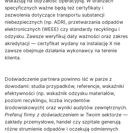
wskazują na dojrzałość operacyjną. W branżach
specyficznych ważne będą też certyfikaty i
zezwolenia dotyczące transportu substancji
niebezpiecznych (np.
ADR
), przetwarzania odpadów
elektronicznych (
WEEE
) czy standardy recyklingu i
odzysku. Zawsze weryfikuj daty ważności oraz zakres
akredytacji — certyfikat wydany na instalację X nie
zawsze obejmuje działania wykonawcy na terenie
klienta.
Doświadczenie partnera powinno iść w parze z
dowodami: studia przypadków, referencje, wskaźniki
efektywności (np. wskaźnik odzysku materiałów,
poziom recyklingu, liczba incydentów
środowiskowych) oraz wyniki audytów zewnętrznych.
Preferuj firmy z doświadczeniem w Twoim sektorze
—
zakłady przemysłowe, handel czy szpitale generują
różne strumienie odpadów i oczekują odmiennych