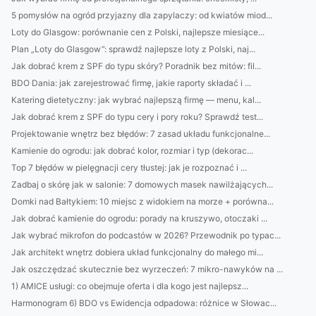
5 pomysłów na ogród przyjazny dla zapylaczy: od kwiatów miod...
Loty do Glasgow: porównanie cen z Polski, najlepsze miesiące...
Plan „Loty do Glasgow”: sprawdź najlepsze loty z Polski, naj...
Jak dobrać krem z SPF do typu skóry? Poradnik bez mitów: fil...
BDO Dania: jak zarejestrować firmę, jakie raporty składać i ...
Katering dietetyczny: jak wybrać najlepszą firmę — menu, kal...
Jak dobrać krem z SPF do typu cery i pory roku? Sprawdź test...
Projektowanie wnętrz bez błędów: 7 zasad układu funkcjonalne...
Kamienie do ogrodu: jak dobrać kolor, rozmiar i typ (dekorac...
Top 7 błędów w pielęgnacji cery tłustej: jak je rozpoznać i ...
Zadbaj o skórę jak w salonie: 7 domowych masek nawilżających...
Domki nad Bałtykiem: 10 miejsc z widokiem na morze + porówna...
Jak dobrać kamienie do ogrodu: porady na kruszywo, otoczaki ...
Jak wybrać mikrofon do podcastów w 2026? Przewodnik po typac...
Jak architekt wnętrz dobiera układ funkcjonalny do małego mi...
Jak oszczędzać skutecznie bez wyrzeczeń: 7 mikro-nawyków na ...
1) AMICE usługi: co obejmuje oferta i dla kogo jest najlepsz...
Harmonogram 6) BDO vs Ewidencja odpadowa: różnice w Słowac...