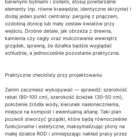
barwnymi bylinami i ziołami, stosuj powtarzalne
elementy (np. równe krawędzie, identyczne skrzynie) i
dodaj jeden punkt centralny: pergolę z pnączem,
ozdobną donicę lub mały zestaw kwiatów przy
wejściu.
Drobne detale
, jak obrzeża z drewna,
kamienia czy cegły oraz mulczowanie wewnątrz
grządek, sprawią, że działka będzie wyglądać
schludnie, a jednocześnie pozostanie praktyczna.
Praktyczne checklisty przy projektowaniu
Zanim zaczniesz wykopywać — sprawdź: szerokość
rabat (80–100 cm), szerokość ścieżek (30–50 cm),
położenie źródła wody, kierunek nasłonecznienia,
miejsce na kompost i ewentualną altanę. Taki plan
pozwoli stworzyć grządki, które będą równocześnie
funkcjonalne i estetyczne
, maksymalizując plony na
małej działce ROD i zmniejszając nakład pracy przez