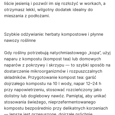
liście jesienią i pozwól im się rozłożyć w workach, a
otrzymasz lekki, wilgotny dodatek idealny do
mieszania z podłożami.
Szybkie odżywianie: herbaty kompostowe i płynne
nawozy roślinne
Gdy rośliny potrzebują natychmiastowego „kopa”, użyj
naparu z kompostu (kompost tea) lub domowych
naparów z pokrzywy i skrzypu — to szybki sposób na
dostarczenie mikroorganizmów i rozpuszczalnych
składników. Przygotowanie kompost tea: garść
dojrzałego kompostu na 10 l wody, napar 12–24 h
przy napowietrzeniu, stosować rozcieńczony jako
dolistny lub doglebowy nawóz. Pamiętaj, aby unikać
stosowania świeżego, nieprzefermentowanego
kompostu bezpośrednio przy delikatnych korzeniach
— lepsze jest przesuszone, dojrzałe próchnie.