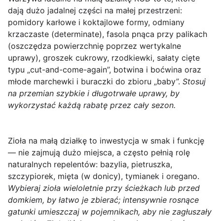
dają dużo jadalnej części na małej przestrzeni:
pomidory karłowe i koktajlowe formy, odmiany
krzaczaste (determinate), fasola pnąca przy palikach
(oszczędza powierzchnię poprzez wertykalne
uprawy), groszek cukrowy, rzodkiewki, sałaty cięte
typu „cut-and-come-again”, botwina i boćwina oraz
młode marchewki i buraczki do zbioru „baby”.
Stosuj
na przemian szybkie i długotrwałe uprawy, by
wykorzystać każdą rabatę przez cały sezon.
Zioła na małą działkę to inwestycja w smak i funkcję
— nie zajmują dużo miejsca, a często pełnią rolę
naturalnych repelentów:
bazylia, pietruszka,
szczypiorek, mięta (w donicy), tymianek i oregano.
Wybieraj zioła wieloletnie przy ścieżkach lub przed
domkiem, by łatwo je zbierać; intensywnie rosnące
gatunki umieszczaj w pojemnikach, aby nie zagłuszały