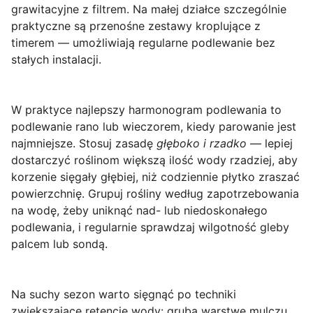
grawitacyjne z filtrem. Na małej działce szczególnie
praktyczne są przenośne zestawy kroplujące z
timerem — umożliwiają regularne podlewanie bez
stałych instalacji.
W praktyce najlepszy
harmonogram podlewania
to
podlewanie rano lub wieczorem, kiedy parowanie jest
najmniejsze. Stosuj zasadę
głęboko i rzadko
— lepiej
dostarczyć roślinom większą ilość wody rzadziej, aby
korzenie sięgały głębiej, niż codziennie płytko zraszać
powierzchnię. Grupuj rośliny według zapotrzebowania
na wodę, żeby uniknąć nad- lub niedoskonałego
podlewania, i regularnie sprawdzaj wilgotność gleby
palcem lub sondą.
Na
suchy sezon
warto sięgnąć po techniki
zwiększające retencję wody: grubą warstwę mulczu