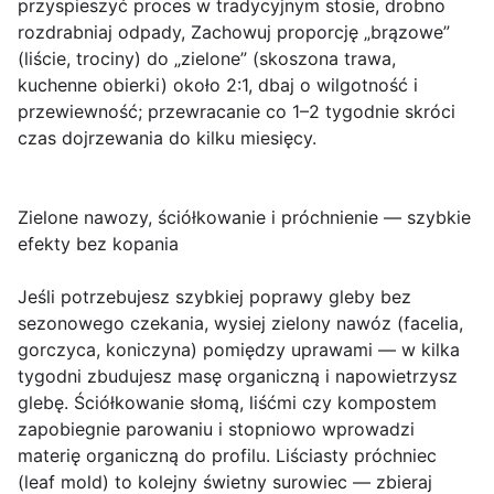
przyspieszyć proces w tradycyjnym stosie, drobno
rozdrabniaj odpady, Zachowuj proporcję „brązowe”
(liście, trociny) do „zielone” (skoszona trawa,
kuchenne obierki) około 2:1, dbaj o wilgotność i
przewiewność; przewracanie co 1–2 tygodnie skróci
czas dojrzewania do kilku miesięcy.
Zielone nawozy, ściółkowanie i próchnienie — szybkie
efekty bez kopania
Jeśli potrzebujesz szybkiej poprawy gleby bez
sezonowego czekania, wysiej zielony nawóz (facelia,
gorczyca, koniczyna) pomiędzy uprawami — w kilka
tygodni zbudujesz masę organiczną i napowietrzysz
glebę. Ściółkowanie słomą, liśćmi czy kompostem
zapobiegnie parowaniu i stopniowo wprowadzi
materię organiczną do profilu. Liściasty próchniec
(leaf mold) to kolejny świetny surowiec — zbieraj