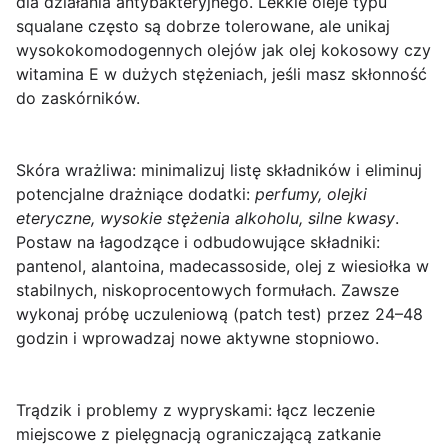
dla działania antybakteryjnego. Lekkie oleje typu
squalane
często są dobrze tolerowane, ale unikaj
wysokokomodogennych olejów jak
olej kokosowy
czy
witamina E w dużych stężeniach
, jeśli masz skłonność
do zaskórników.
Skóra wrażliwa:
minimalizuj listę składników i eliminuj
potencjalne drażniące dodatki:
perfumy, olejki
eteryczne, wysokie stężenia alkoholu, silne kwasy
.
Postaw na łagodzące i odbudowujące składniki:
pantenol
,
alantoina
,
madecassoside
,
olej z wiesiołka
w
stabilnych, niskoprocentowych formułach. Zawsze
wykonaj próbę uczuleniową (patch test) przez 24–48
godzin i wprowadzaj nowe aktywne stopniowo.
Trądzik i problemy z wypryskami:
łącz leczenie
miejscowe z pielęgnacją ograniczającą zatkanie