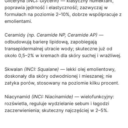
Gliceryna
(INCI: Glycerin)
— klasyczny humektant,
poprawia jędrność i elastyczność; zazwyczaj w
formułach na poziomie 2–10%, dobrze współpracuje z
emolientami.
Ceramidy
(np. Ceramide NP, Ceramide AP)
—
odbudowują barierę lipidową, zapobiegają
transepidermalnej utracie wody; skuteczne już od
około 0,5–2% w kremach dla skóry suchej i wrażliwej.
Skwalan
(INCI: Squalane)
— lekki olej emolientowy,
doskonały dla skóry odwodnionej i mieszanej; nie
zatyka porów, stosowany na poziomie kilku procent.
Niacynamid
(INCI: Niacinamide)
— wielofunkcyjny:
rozświetla, reguluje wydzielanie sebum i łagodzi
zaczerwienienia; skuteczny najczęściej w 2–5%.