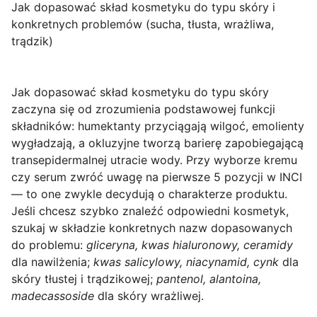
Jak dopasować skład kosmetyku do typu skóry i
konkretnych problemów (sucha, tłusta, wrażliwa,
trądzik)
Jak dopasować skład kosmetyku do typu skóry
zaczyna się od zrozumienia podstawowej funkcji
składników: humektanty przyciągają wilgoć, emolienty
wygładzają, a okluzyjne tworzą barierę zapobiegającą
transepidermalnej utracie wody. Przy wyborze kremu
czy serum zwróć uwagę na pierwsze 5 pozycji w INCI
— to one zwykle decydują o charakterze produktu.
Jeśli chcesz szybko znaleźć odpowiedni kosmetyk,
szukaj w składzie konkretnych nazw dopasowanych
do problemu:
gliceryna, kwas hialuronowy, ceramidy
dla nawilżenia;
kwas salicylowy, niacynamid, cynk
dla
skóry tłustej i trądzikowej;
pantenol, alantoina,
madecassoside
dla skóry wrażliwej.