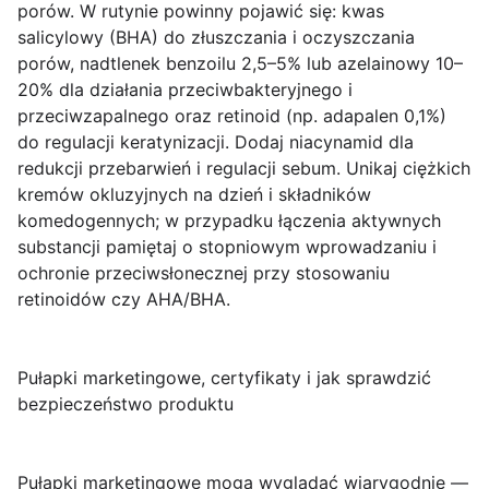
porów. W rutynie powinny pojawić się:
kwas
salicylowy
(BHA) do złuszczania i oczyszczania
porów,
nadtlenek benzoilu
2,5–5% lub
azelainowy
10–
20% dla działania przeciwbakteryjnego i
przeciwzapalnego oraz
retinoid
(np. adapalen 0,1%)
do regulacji keratynizacji. Dodaj
niacynamid
dla
redukcji przebarwień i regulacji sebum. Unikaj ciężkich
kremów okluzyjnych na dzień i składników
komedogennych; w przypadku łączenia aktywnych
substancji pamiętaj o stopniowym wprowadzaniu i
ochronie przeciwsłonecznej przy stosowaniu
retinoidów czy AHA/BHA.
Pułapki marketingowe, certyfikaty i jak sprawdzić
bezpieczeństwo produktu
Pułapki marketingowe
mogą wyglądać wiarygodnie —