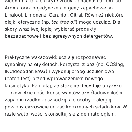
Alcohol), a także ukryte źródła zapachu:
Parfum
lub
Aroma
oraz pojedyncze alergeny zapachowe jak
Linalool, Limonene, Geraniol, Citral. Również niektóre
olejki eteryczne (np.
tea tree oil
) mogą uczulać. Dla
skóry wrażliwej lepiej wybierać produkty
bezzapachowe i bez agresywnych detergentów.
Praktyczne wskazówki
: ucz się rozpoznawać
synonimy na etykietach, korzystaj z baz (np. COSIng,
INCIdecoder, EWG) i wykonuj próbę uczuleniową
(patch test) przed wprowadzeniem nowego
kosmetyku. Pamiętaj, że stężenie decyduje o ryzyku
— niewielkie ilości konserwantów czy śladowe ilości
zapachu rzadko zaszkodzą, ale osoby z alergią
powinny całkowicie unikać konkretnych składników. W
razie wątpliwości skonsultuj się z dermatologiem.