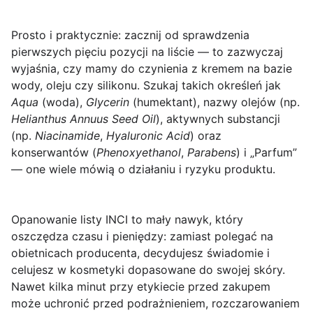
Prosto i praktycznie: zacznij od sprawdzenia
pierwszych pięciu pozycji na liście — to zazwyczaj
wyjaśnia, czy mamy do czynienia z kremem na bazie
wody, oleju czy silikonu. Szukaj takich określeń jak
Aqua
(woda),
Glycerin
(humektant), nazwy olejów (np.
Helianthus Annuus Seed Oil
), aktywnych substancji
(np.
Niacinamide
,
Hyaluronic Acid
) oraz
konserwantów (
Phenoxyethanol
,
Parabens
) i „Parfum”
— one wiele mówią o działaniu i ryzyku produktu.
Opanowanie listy INCI to mały nawyk, który
oszczędza czasu i pieniędzy: zamiast polegać na
obietnicach producenta, decydujesz świadomie i
celujesz w kosmetyki dopasowane do swojej skóry.
Nawet kilka minut przy etykiecie przed zakupem
może uchronić przed podrażnieniem, rozczarowaniem