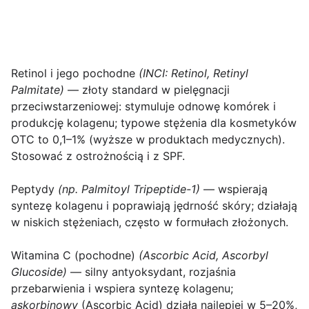
Retinol i jego pochodne
(INCI: Retinol, Retinyl
Palmitate)
— złoty standard w pielęgnacji
przeciwstarzeniowej: stymuluje odnowę komórek i
produkcję kolagenu; typowe stężenia dla kosmetyków
OTC to 0,1–1% (wyższe w produktach medycznych).
Stosować z ostrożnością i z SPF.
Peptydy
(np. Palmitoyl Tripeptide-1)
— wspierają
syntezę kolagenu i poprawiają jędrność skóry; działają
w niskich stężeniach, często w formułach złożonych.
Witamina C (pochodne)
(Ascorbic Acid, Ascorbyl
Glucoside)
— silny antyoksydant, rozjaśnia
przebarwienia i wspiera syntezę kolagenu;
askorbinowy
(Ascorbic Acid) działa najlepiej w 5–20%,