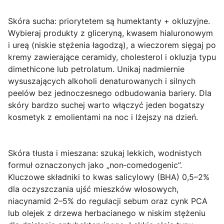
Skóra sucha:
priorytetem są humektanty + okluzyjne.
Wybieraj produkty z
gliceryną
,
kwasem hialuronowym
i
ureą
(niskie stężenia łagodzą), a wieczorem sięgaj po
kremy zawierające
ceramidy
,
cholesterol
i okluzja typu
dimethicone
lub
petrolatum
. Unikaj nadmiernie
wysuszających alkoholi denaturowanych i silnych
peelów bez jednoczesnego odbudowania bariery. Dla
skóry bardzo suchej warto włączyć jeden bogatszy
kosmetyk z emolientami na noc i lżejszy na dzień.
Skóra tłusta i mieszana:
szukaj lekkich, wodnistych
formuł oznaczonych jako „non‑comedogenic”.
Kluczowe składniki to
kwas salicylowy (BHA)
0,5–2%
dla oczyszczania ujść mieszków włosowych,
niacynamid
2–5% do regulacji sebum oraz
cynk PCA
lub
olejek z drzewa herbacianego
w niskim stężeniu