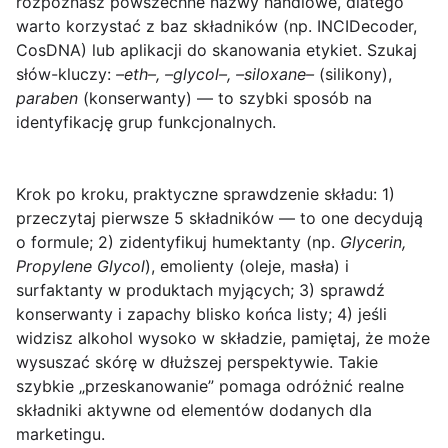
rozpoznasz powszechne nazwy handlowe, dlatego
warto korzystać z baz składników (np. INCIDecoder,
CosDNA) lub aplikacji do skanowania etykiet. Szukaj
słów-kluczy:
–eth–, –glycol–, –siloxane–
(silikony),
paraben
(konserwanty) — to szybki sposób na
identyfikację grup funkcjonalnych.
Krok po kroku, praktyczne sprawdzenie składu
: 1)
przeczytaj pierwsze 5 składników — to one decydują
o formule; 2) zidentyfikuj humektanty (np.
Glycerin,
Propylene Glycol
), emolienty (oleje, masła) i
surfaktanty w produktach myjących; 3) sprawdź
konserwanty i zapachy blisko końca listy; 4) jeśli
widzisz alkohol wysoko w składzie, pamiętaj, że może
wysuszać skórę w dłuższej perspektywie. Takie
szybkie „przeskanowanie” pomaga odróżnić realne
składniki aktywne od elementów dodanych dla
marketingu.