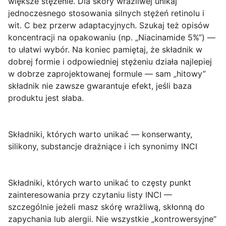
większe stężenie. Dla skóry wrażliwej unikaj
jednoczesnego stosowania silnych stężeń
retinolu
i
wit. C
bez przerw adaptacyjnych. Szukaj też opisów
koncentracji na opakowaniu (np. „Niacinamide 5%”) —
to ułatwi wybór. Na koniec pamiętaj, że składnik w
dobrej formie i odpowiedniej stężeniu działa najlepiej
w dobrze zaprojektowanej formule — sam „hitowy”
składnik nie zawsze gwarantuje efekt, jeśli baza
produktu jest słaba.
Składniki, których warto unikać — konserwanty,
silikony, substancje drażniące i ich synonimy INCI
Składniki, których warto unikać
to częsty punkt
zainteresowania przy czytaniu listy INCI —
szczególnie jeżeli masz skórę wrażliwą, skłonną do
zapychania lub alergii. Nie wszystkie „kontrowersyjne”