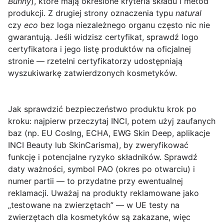
Bunny
), które mają określone kryteria składu i metod
produkcji. Z drugiej strony oznaczenia typu
natural
czy
eco
bez loga niezależnego organu często nic nie
gwarantują. Jeśli widzisz certyfikat, sprawdź logo
certyfikatora i jego listę produktów na oficjalnej
stronie — rzetelni certyfikatorzy udostępniają
wyszukiwarkę zatwierdzonych kosmetyków.
Jak sprawdzić bezpieczeństwo produktu krok po
kroku
: najpierw przeczytaj INCI, potem użyj zaufanych
baz (np. EU CosIng, ECHA, EWG Skin Deep, aplikacje
INCI Beauty lub SkinCarisma), by zweryfikować
funkcję i potencjalne ryzyko składników. Sprawdź
daty ważności, symbol PAO (okres po otwarciu) i
numer partii — to przydatne przy ewentualnej
reklamacji. Uważaj na produkty reklamowane jako
„testowane na zwierzętach” — w UE testy na
zwierzętach dla kosmetyków są zakazane, więc