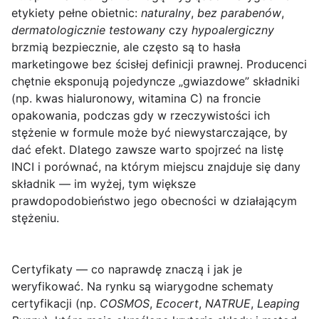
etykiety pełne obietnic:
naturalny
,
bez parabenów
,
dermatologicznie testowany
czy
hypoalergiczny
brzmią bezpiecznie, ale często są to hasła
marketingowe bez ścisłej definicji prawnej. Producenci
chętnie eksponują pojedyncze „gwiazdowe” składniki
(np. kwas hialuronowy, witamina C) na froncie
opakowania, podczas gdy w rzeczywistości ich
stężenie w formule może być niewystarczające, by
dać efekt. Dlatego zawsze warto spojrzeć na listę
INCI i porównać, na którym miejscu znajduje się dany
składnik — im wyżej, tym większe
prawdopodobieństwo jego obecności w działającym
stężeniu.
Certyfikaty — co naprawdę znaczą
i jak je
weryfikować. Na rynku są wiarygodne schematy
certyfikacji (np.
COSMOS
,
Ecocert
,
NATRUE
,
Leaping