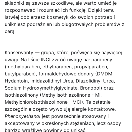
składniki są zawsze szkodliwe, ale warto umieć je
rozpoznawać i rozumieć ich funkcję. Dzięki temu
łatwiej dobierzesz kosmetyk do swoich potrzeb i
unikniesz podrażnień lub długotrwałych problemów z
cerą.
Konserwanty
— grupą, której poświęca się najwięcej
uwagi. Na liście INCI zwróć uwagę na:
parabeny
(methylparaben, ethylparaben, propylparaben,
butylparaben),
formaldehydowe donory
(DMDM
Hydantoin, Imidazolidinyl Urea, Diazolidinyl Urea,
Sodium Hydroxymethylglycinate, Bronopol) oraz
isothiazolinony
(Methylisothiazolinone - MI,
Methylchloroisothiazolinone - MCI). Te ostatnie
szczególnie często wywołują alergie kontaktowe.
Phenoxyethanol
jest powszechnie stosowany i
akceptowany w określonych stężeniach, lecz osoby
bardzo wrażliwe powinny go unikać.