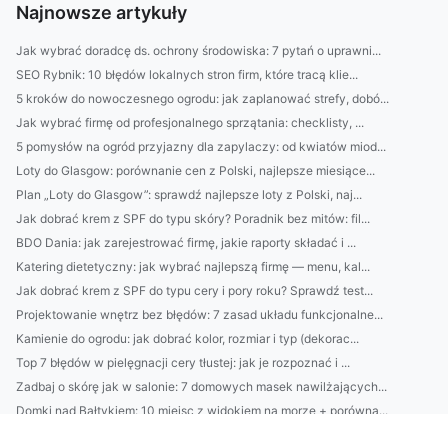
Najnowsze artykuły
Jak wybrać doradcę ds. ochrony środowiska: 7 pytań o uprawni...
SEO Rybnik: 10 błędów lokalnych stron firm, które tracą klie...
5 kroków do nowoczesnego ogrodu: jak zaplanować strefy, dobó...
Jak wybrać firmę od profesjonalnego sprzątania: checklisty, ...
5 pomysłów na ogród przyjazny dla zapylaczy: od kwiatów miod...
Loty do Glasgow: porównanie cen z Polski, najlepsze miesiące...
Plan „Loty do Glasgow”: sprawdź najlepsze loty z Polski, naj...
Jak dobrać krem z SPF do typu skóry? Poradnik bez mitów: fil...
BDO Dania: jak zarejestrować firmę, jakie raporty składać i ...
Katering dietetyczny: jak wybrać najlepszą firmę — menu, kal...
Jak dobrać krem z SPF do typu cery i pory roku? Sprawdź test...
Projektowanie wnętrz bez błędów: 7 zasad układu funkcjonalne...
Kamienie do ogrodu: jak dobrać kolor, rozmiar i typ (dekorac...
Top 7 błędów w pielęgnacji cery tłustej: jak je rozpoznać i ...
Zadbaj o skórę jak w salonie: 7 domowych masek nawilżających...
Domki nad Bałtykiem: 10 miejsc z widokiem na morze + porówna...
Jak dobrać kamienie do ogrodu: porady na kruszywo, otoczaki ...