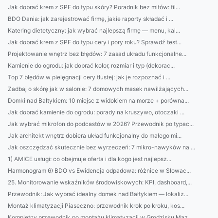
Jak dobrać krem z SPF do typu skóry? Poradnik bez mitów: fil...
BDO Dania: jak zarejestrować firmę, jakie raporty składać i ...
Katering dietetyczny: jak wybrać najlepszą firmę — menu, kal...
Jak dobrać krem z SPF do typu cery i pory roku? Sprawdź test...
Projektowanie wnętrz bez błędów: 7 zasad układu funkcjonalne...
Kamienie do ogrodu: jak dobrać kolor, rozmiar i typ (dekorac...
Top 7 błędów w pielęgnacji cery tłustej: jak je rozpoznać i ...
Zadbaj o skórę jak w salonie: 7 domowych masek nawilżających...
Domki nad Bałtykiem: 10 miejsc z widokiem na morze + porówna...
Jak dobrać kamienie do ogrodu: porady na kruszywo, otoczaki ...
Jak wybrać mikrofon do podcastów w 2026? Przewodnik po typac...
Jak architekt wnętrz dobiera układ funkcjonalny do małego mi...
Jak oszczędzać skutecznie bez wyrzeczeń: 7 mikro-nawyków na ...
1) AMICE usługi: co obejmuje oferta i dla kogo jest najlepsz...
Harmonogram 6) BDO vs Ewidencja odpadowa: różnice w Słowac...
25. Monitorowanie wskaźników środowiskowych: KPI, dashboard,...
Przewodnik: Jak wybrać idealny domek nad Bałtykiem — lokaliz...
Montaż klimatyzacji Piaseczno: przewodnik krok po kroku, kos...
Kompletny przewodnik po montażu klimatyzacji w Grodzisku Maz...