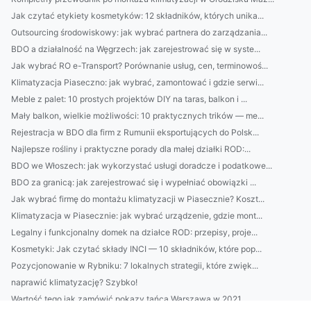
Jak czytać etykiety kosmetyków: 12 składników, których unika...
Outsourcing środowiskowy: jak wybrać partnera do zarządzania...
BDO a działalność na Węgrzech: jak zarejestrować się w syste...
Jak wybrać RO e-Transport? Porównanie usług, cen, terminowoś...
Klimatyzacja Piaseczno: jak wybrać, zamontować i gdzie serwi...
Meble z palet: 10 prostych projektów DIY na taras, balkon i ...
Mały balkon, wielkie możliwości: 10 praktycznych trików — me...
Rejestracja w BDO dla firm z Rumunii eksportujących do Polsk...
Najlepsze rośliny i praktyczne porady dla małej działki ROD:...
BDO we Włoszech: jak wykorzystać usługi doradcze i podatkowe...
BDO za granicą: jak zarejestrować się i wypełniać obowiązki ...
Jak wybrać firmę do montażu klimatyzacji w Piasecznie? Koszt...
Klimatyzacja w Piasecznie: jak wybrać urządzenie, gdzie mont...
Legalny i funkcjonalny domek na działce ROD: przepisy, proje...
Kosmetyki: Jak czytać składy INCI — 10 składników, które pop...
Pozycjonowanie w Rybniku: 7 lokalnych strategii, które zwięk...
naprawić klimatyzację? Szybko!
Wartość tego jak zamówić pokazy tańca Warszawa w 2021