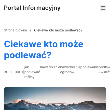
Portal Informacyjny
Strona główna
/
Ciekawe kto może podlewać?
Ciekawe kto może
podlewać?
jak
nawadnianie
nawadnianie
podlewanie
podlew
30.11.-0001
|
podlewać
ogrodów
kwiat
rośliny