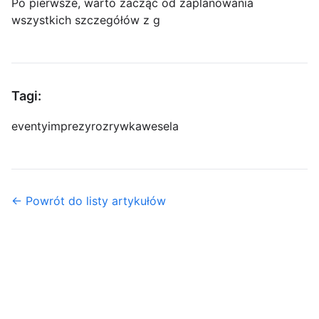
Po pierwsze, warto zacząć od zaplanowania
wszystkich szczegółów z g
Tagi:
eventy
imprezy
rozrywka
wesela
← Powrót do listy artykułów