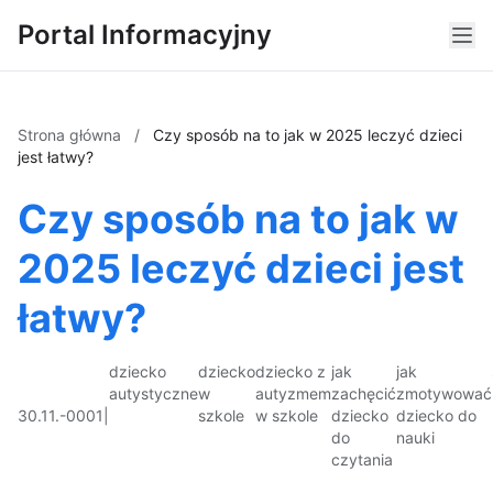
Portal Informacyjny
Strona główna
/
Czy sposób na to jak w 2025 leczyć dzieci
jest łatwy?
Czy sposób na to jak w
2025 leczyć dzieci jest
łatwy?
dziecko
dziecko
dziecko z
jak
jak
autystyczne
w
autyzmem
zachęcić
zmotywować
30.11.-0001
|
szkole
w szkole
dziecko
dziecko do
do
nauki
czytania