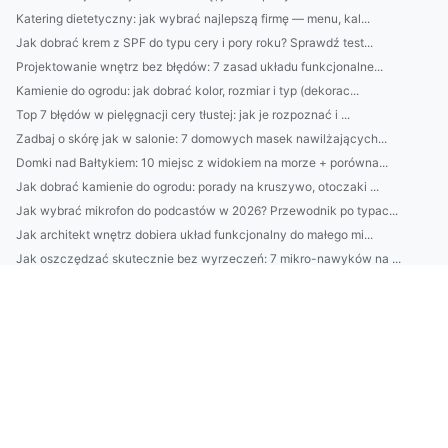
Katering dietetyczny: jak wybrać najlepszą firmę — menu, kal...
Jak dobrać krem z SPF do typu cery i pory roku? Sprawdź test...
Projektowanie wnętrz bez błędów: 7 zasad układu funkcjonalne...
Kamienie do ogrodu: jak dobrać kolor, rozmiar i typ (dekorac...
Top 7 błędów w pielęgnacji cery tłustej: jak je rozpoznać i ...
Zadbaj o skórę jak w salonie: 7 domowych masek nawilżających...
Domki nad Bałtykiem: 10 miejsc z widokiem na morze + porówna...
Jak dobrać kamienie do ogrodu: porady na kruszywo, otoczaki ...
Jak wybrać mikrofon do podcastów w 2026? Przewodnik po typac...
Jak architekt wnętrz dobiera układ funkcjonalny do małego mi...
Jak oszczędzać skutecznie bez wyrzeczeń: 7 mikro-nawyków na ...
1) AMICE usługi: co obejmuje oferta i dla kogo jest najlepsz...
Harmonogram 6) BDO vs Ewidencja odpadowa: różnice w Słowac...
25. Monitorowanie wskaźników środowiskowych: KPI, dashboard,...
Przewodnik: Jak wybrać idealny domek nad Bałtykiem — lokaliz...
Montaż klimatyzacji Piaseczno: przewodnik krok po kroku, kos...
Kompletny przewodnik po montażu klimatyzacji w Grodzisku Maz...
Jak czytać etykiety kosmetyków: 12 składników, których unika...