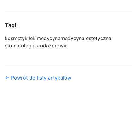
Tagi:
kosmetyki
leki
medycyna
medycyna estetyczna
stomatologia
uroda
zdrowie
← Powrót do listy artykułów