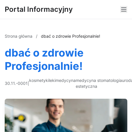
Portal Informacyjny
Strona główna
/
dbać o zdrowie Profesjonalnie!
dbać o zdrowie
Profesjonalnie!
kosmetyki
leki
medycyna
medycyna
stomatologia
urod
30.11.-0001
|
estetyczna