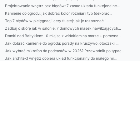
Projektowanie wnętrz bez błędów: 7 zasad układu funkcjonalne...
Kamienie do ogrodu: jak dobrać kolor, rozmiar i typ (dekorac...
Top 7 błędów w pielęgnacji cery tłustej: jak je rozpoznać i ...
Zadbaj o skórę jak w salonie: 7 domowych masek nawilżających...
Domki nad Bałtykiem: 10 miejsc z widokiem na morze + porówna...
Jak dobrać kamienie do ogrodu: porady na kruszywo, otoczaki ...
Jak wybrać mikrofon do podcastów w 2026? Przewodnik po typac...
Jak architekt wnętrz dobiera układ funkcjonalny do małego mi...
Jak oszczędzać skutecznie bez wyrzeczeń: 7 mikro-nawyków na ...
1) AMICE usługi: co obejmuje oferta i dla kogo jest najlepsz...
Harmonogram 6) BDO vs Ewidencja odpadowa: różnice w Słowac...
25. Monitorowanie wskaźników środowiskowych: KPI, dashboard,...
Przewodnik: Jak wybrać idealny domek nad Bałtykiem — lokaliz...
Montaż klimatyzacji Piaseczno: przewodnik krok po kroku, kos...
Kompletny przewodnik po montażu klimatyzacji w Grodzisku Maz...
Jak czytać etykiety kosmetyków: 12 składników, których unika...
Outsourcing środowiskowy: jak wybrać partnera do zarządzania...
BDO a działalność na Węgrzech: jak zarejestrować się w syste...