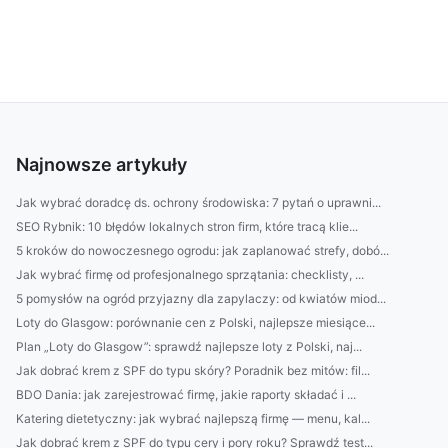
Najnowsze artykuły
Jak wybrać doradcę ds. ochrony środowiska: 7 pytań o uprawni...
SEO Rybnik: 10 błędów lokalnych stron firm, które tracą klie...
5 kroków do nowoczesnego ogrodu: jak zaplanować strefy, dobó...
Jak wybrać firmę od profesjonalnego sprzątania: checklisty, ...
5 pomysłów na ogród przyjazny dla zapylaczy: od kwiatów miod...
Loty do Glasgow: porównanie cen z Polski, najlepsze miesiące...
Plan „Loty do Glasgow”: sprawdź najlepsze loty z Polski, naj...
Jak dobrać krem z SPF do typu skóry? Poradnik bez mitów: fil...
BDO Dania: jak zarejestrować firmę, jakie raporty składać i ...
Katering dietetyczny: jak wybrać najlepszą firmę — menu, kal...
Jak dobrać krem z SPF do typu cery i pory roku? Sprawdź test...