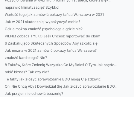
Pozycjonowanie w Rybniku: 7 lokalnych strategii, które zwięk...
naprawić klimatyzację? Szybko!
Wartość tego jak zamówić pokazy tańca Warszawa w 2021
Jak w 2021 skuteczniej wypożyczyć meble?
Gdzie można znaleźć psychologa a gdzie nie?
PILNE! Zobacz TYLKO Jeśli Chcesz raportować do cbam
6 Zaskakująco Skutecznych Sposobów Aby szkolić się
Jak można w 2021 zamówić pokazy tańca Warszawa?
znaleźć kardiologa? Nie?
8 Faktów, Które Zmienią Wszystko Co Myślałeś O Tym Jak spędz...
robić biznes? Tak czy nie?
Te fakty jak złożyć sprawozdanie BDO mogą Cię zdziwić
Oni Nie Chcą Abyś Dowiedział Się Jak złożyć sprawozdanie BDO...
Jak przyjemnie odnowić boazerię?
10 Sprawdzonych Sposobów Aby złożyć sprawozdanie BDO
Event i akcesoria na wypożyczenie
12 Mało Znanych Czynników, Które Mogą Przeszkodzić Ci znaleź...
podlewać? Tak czy nie?
Czy można leczyć dzieci w pracy?