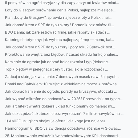
5 pomysłów na ogród przyjazny dla zapylaczy: od kwiatów miod...
Loty do Glasgow: porównanie cen z Polski, najlepsze miesiące...
Plan „Loty do Glasgow”: sprawdź najlepsze loty z Polski, naj...
Jak dobrać krem z SPF do typu skóry? Poradnik bez mitów: fil...
BDO Dania: jak zarejestrować firmę, jakie raporty składać i ...
Katering dietetyczny: jak wybrać najlepszą firmę — menu, kal...
Jak dobrać krem z SPF do typu cery i pory roku? Sprawdź test...
Projektowanie wnętrz bez błędów: 7 zasad układu funkcjonalne...
Kamienie do ogrodu: jak dobrać kolor, rozmiar i typ (dekorac...
Top 7 błędów w pielęgnacji cery tłustej: jak je rozpoznać i ...
Zadbaj o skórę jak w salonie: 7 domowych masek nawilżających...
Domki nad Bałtykiem: 10 miejsc z widokiem na morze + porówna...
Jak dobrać kamienie do ogrodu: porady na kruszywo, otoczaki ...
Jak wybrać mikrofon do podcastów w 2026? Przewodnik po typac...
Jak architekt wnętrz dobiera układ funkcjonalny do małego mi...
Jak oszczędzać skutecznie bez wyrzeczeń: 7 mikro-nawyków na ...
1) AMICE usługi: co obejmuje oferta i dla kogo jest najlepsz...
Harmonogram 6) BDO vs Ewidencja odpadowa: różnice w Słowac...
25. Monitorowanie wskaźników środowiskowych: KPI, dashboard,...