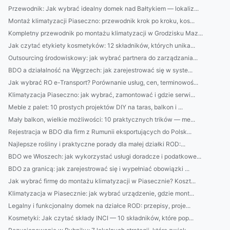
Przewodnik: Jak wybrać idealny domek nad Bałtykiem — lokaliz...
Montaż klimatyzacji Piaseczno: przewodnik krok po kroku, kos...
Kompletny przewodnik po montażu klimatyzacji w Grodzisku Maz...
Jak czytać etykiety kosmetyków: 12 składników, których unika...
Outsourcing środowiskowy: jak wybrać partnera do zarządzania...
BDO a działalność na Węgrzech: jak zarejestrować się w syste...
Jak wybrać RO e-Transport? Porównanie usług, cen, terminowoś...
Klimatyzacja Piaseczno: jak wybrać, zamontować i gdzie serwi...
Meble z palet: 10 prostych projektów DIY na taras, balkon i ...
Mały balkon, wielkie możliwości: 10 praktycznych trików — me...
Rejestracja w BDO dla firm z Rumunii eksportujących do Polsk...
Najlepsze rośliny i praktyczne porady dla małej działki ROD:...
BDO we Włoszech: jak wykorzystać usługi doradcze i podatkowe...
BDO za granicą: jak zarejestrować się i wypełniać obowiązki ...
Jak wybrać firmę do montażu klimatyzacji w Piasecznie? Koszt...
Klimatyzacja w Piasecznie: jak wybrać urządzenie, gdzie mont...
Legalny i funkcjonalny domek na działce ROD: przepisy, proje...
Kosmetyki: Jak czytać składy INCI — 10 składników, które pop...