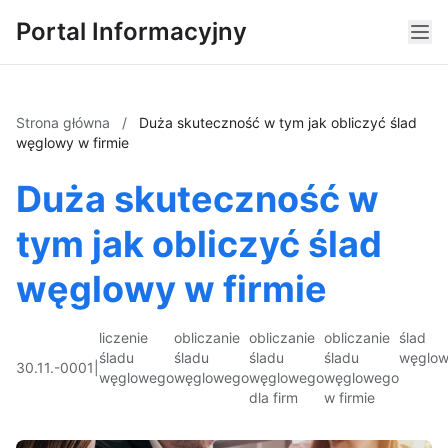
Portal Informacyjny
Strona główna
/
Duża skuteczność w tym jak obliczyć ślad
węglowy w firmie
Duża skuteczność w
tym jak obliczyć ślad
węglowy w firmie
liczenie
obliczanie
obliczanie
obliczanie
ślad
śladu
śladu
śladu
śladu
węglo
30.11.-0001
|
węglowego
węglowego
węglowego
węglowego
dla firm
w firmie