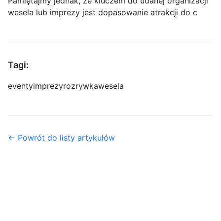
Pamiętajmy jednak, że kluczem do udanej organizacji
wesela lub imprezy jest dopasowanie atrakcji do c
Tagi:
eventy
imprezy
rozrywka
wesela
← Powrót do listy artykułów