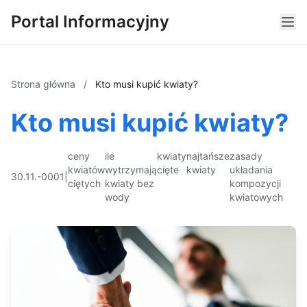
Portal Informacyjny
Strona główna
/
Kto musi kupić kwiaty?
Kto musi kupić kwiaty?
ceny
ile
kwiaty
najtańsze
zasady
kwiatów
wytrzymają
cięte
kwiaty
układania
30.11.-0001
|
ciętych
kwiaty bez
kompozycji
wody
kwiatowych