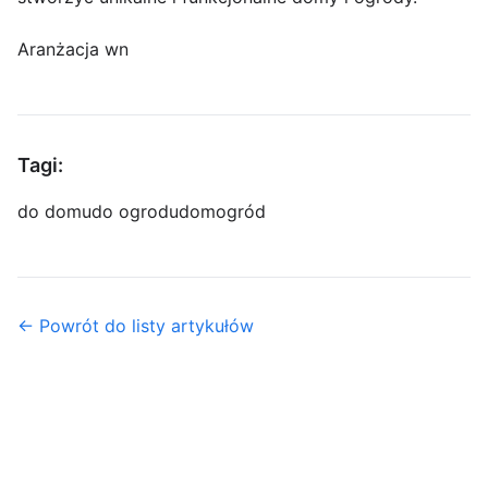
Aranżacja wn
Tagi:
do domu
do ogrodu
dom
ogród
← Powrót do listy artykułów