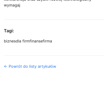
wymagaj
Tagi:
biznes
dla firm
finanse
firma
← Powrót do listy artykułów