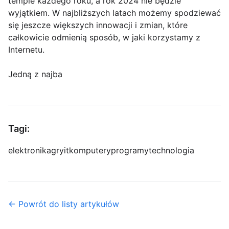
tempie każdego roku, a rok 2024 nie będzie
wyjątkiem. W najbliższych latach możemy spodziewać
się jeszcze większych innowacji i zmian, które
całkowicie odmienią sposób, w jaki korzystamy z
Internetu.
Jedną z najba
Tagi:
elektronika
gry
it
komputery
programy
technologia
← Powrót do listy artykułów