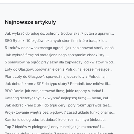
Najnowsze artykuły
Jak wybrać doradcę ds. ochrony środowiska: 7 pytań o uprawni...
SEO Rybnik: 10 błędów lokalnych stron firm, które tracą klie...
5 kroków do nowoczesnego ogrodu: jak zaplanować strefy, dobó...
Jak wybrać firmę od profesjonalnego sprzątania: checklisty, ...
5 pomysłów na ogród przyjazny dla zapylaczy: od kwiatów miod...
Loty do Glasgow: porównanie cen z Polski, najlepsze miesiące...
Plan „Loty do Glasgow”: sprawdź najlepsze loty z Polski, naj...
Jak dobrać krem z SPF do typu skóry? Poradnik bez mitów: fil...
BDO Dania: jak zarejestrować firmę, jakie raporty składać i ...
Katering dietetyczny: jak wybrać najlepszą firmę — menu, kal...
Jak dobrać krem z SPF do typu cery i pory roku? Sprawdź test...
Projektowanie wnętrz bez błędów: 7 zasad układu funkcjonalne...
Kamienie do ogrodu: jak dobrać kolor, rozmiar i typ (dekorac...
Top 7 błędów w pielęgnacji cery tłustej: jak je rozpoznać i ...
Zadbaj o skórę jak w salonie: 7 domowych masek nawilżających...