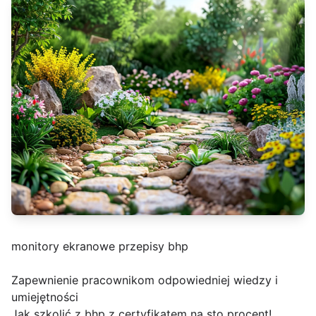
monitory ekranowe przepisy bhp
Zapewnienie pracownikom odpowiedniej wiedzy i
umiejętności
Jak szkolić z bhp z certyfikatem na sto procent!