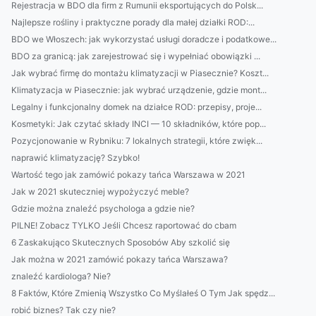
Rejestracja w BDO dla firm z Rumunii eksportujących do Polsk...
Najlepsze rośliny i praktyczne porady dla małej działki ROD:...
BDO we Włoszech: jak wykorzystać usługi doradcze i podatkowe...
BDO za granicą: jak zarejestrować się i wypełniać obowiązki ...
Jak wybrać firmę do montażu klimatyzacji w Piasecznie? Koszt...
Klimatyzacja w Piasecznie: jak wybrać urządzenie, gdzie mont...
Legalny i funkcjonalny domek na działce ROD: przepisy, proje...
Kosmetyki: Jak czytać składy INCI — 10 składników, które pop...
Pozycjonowanie w Rybniku: 7 lokalnych strategii, które zwięk...
naprawić klimatyzację? Szybko!
Wartość tego jak zamówić pokazy tańca Warszawa w 2021
Jak w 2021 skuteczniej wypożyczyć meble?
Gdzie można znaleźć psychologa a gdzie nie?
PILNE! Zobacz TYLKO Jeśli Chcesz raportować do cbam
6 Zaskakująco Skutecznych Sposobów Aby szkolić się
Jak można w 2021 zamówić pokazy tańca Warszawa?
znaleźć kardiologa? Nie?
8 Faktów, Które Zmienią Wszystko Co Myślałeś O Tym Jak spędz...
robić biznes? Tak czy nie?