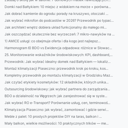
Domki nad Bałtykiem: 10 miejsc z widokiem na morze + porówna...
Jak dobrać kamienie do ogrodu: porady na kruszywo, otoczaki ...
Jak wybrać mikrofon do podcastów w 2026? Przewodnik po typac...
Jak architekt wnętrz dobiera układ funkcjonalny do małego mi...
Jak oszczędzać skutecznie bez wyrzeczeń: 7 mikro-nawyków na ...
1) AMICE usługi: co obejmuje oferta i dla kogo jest najlepsz...
Harmonogram 6) BDO vs Ewidencja odpadowa: różnice w Słowac...
25. Monitorowanie wskaźników środowiskowych: KPI, dashboard,...
Przewodnik: Jak wybrać idealny domek nad Bałtykiem — lokaliz...
Montaż klimatyzacji Piaseczno: przewodnik krok po kroku, kos...
Kompletny przewodnik po montażu klimatyzacji w Grodzisku Maz...
Jak czytać etykiety kosmetyków: 12 składników, których unika...
Outsourcing środowiskowy: jak wybrać partnera do zarządzania...
BDO a działalność na Węgrzech: jak zarejestrować się w syste...
Jak wybrać RO e-Transport? Porównanie usług, cen, terminowoś...
Klimatyzacja Piaseczno: jak wybrać, zamontować i gdzie serwi...
Meble z palet: 10 prostych projektów DIY na taras, balkon i ...
Mały balkon, wielkie możliwości: 10 praktycznych trików — me...