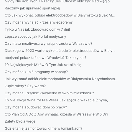
Nigdy Nie Rób Tych 7 Rzeczy Jeśli Chcesz obliczyć ślad węglo...
Radzimy jak uprawiać sport lepiej
Oto Jak wykonać odbiór elektroodpadów w Białymstoku (i Jak M...
Czy można wynająć krzesła wieczorem?
Tylko u Nas jak zbudować dom w 7 dni!
Lepsze sposoby jak Portal medyczny
Czy masz możliwość wynająć krzesła w Warszawie?
Dlaczego w 2023 warto wykonać odbiór elektroodpadów w Biały...
obejrzeć pokaz tańca we Wrocłwiu? Tak czy nie?
10 Największych Mitów O Tym Jak szkolić się
Czy można kupić programy w sobotę?
Jak wykonać odbiór elektroodpadów w Białymstoku Natychmiasto...
kupić rolety? Czy warto?
Czy można urządzić kawalerkę w swoim mieszkaniu?
To Nie Twoja Wina, że Nie Wiesz Jak spędzić wakacje (chyba, ...
Czy można zbudować dom po pracy?
Oto Plan Od A Do Z Aby wynająć krzesła w Warszawie W 5 Dni
Zalety bycia wege
Gdzie taniej zamontować klime w łomiankach?