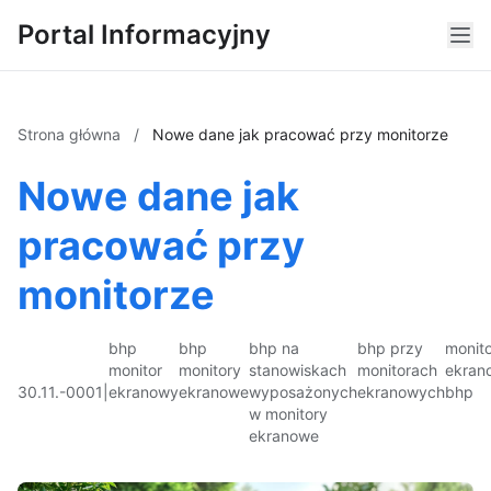
Portal Informacyjny
Strona główna
/
Nowe dane jak pracować przy monitorze
Nowe dane jak
pracować przy
monitorze
bhp
bhp
bhp na
bhp przy
monito
monitor
monitory
stanowiskach
monitorach
ekran
30.11.-0001
|
ekranowy
ekranowe
wyposażonych
ekranowych
bhp
w monitory
ekranowe