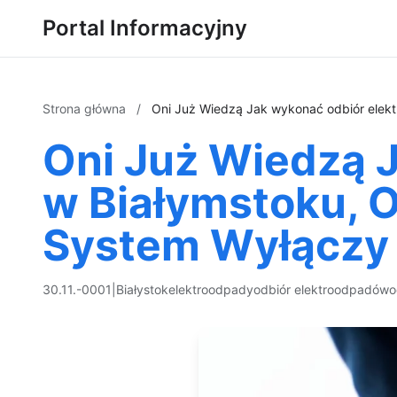
Portal Informacyjny
Strona główna
/
Oni Już Wiedzą Jak wykonać odbiór elekt
Oni Już Wiedzą 
w Białymstoku, O
System Wyłączy 
30.11.-0001
|
Białystok
elektroodpady
odbiór elektroodpadów
o