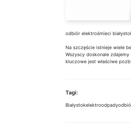
odbiór elektrośmieci białysto
Na szczęście istnieje wiele b
Wszyscy doskonale zdajemy s
kluczowe jest właściwe pozby
Tagi:
Białystok
elektroodpady
odbió