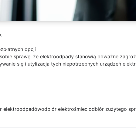
k
ezpłatnych opcji
obie sprawę, że elektroodpady stanowią poważne zagroże
wanie się i utylizacja tych niepotrzebnych urządzeń elektr
r elektroodpadów
odbiór elektrośmieci
odbiór zużytego spr