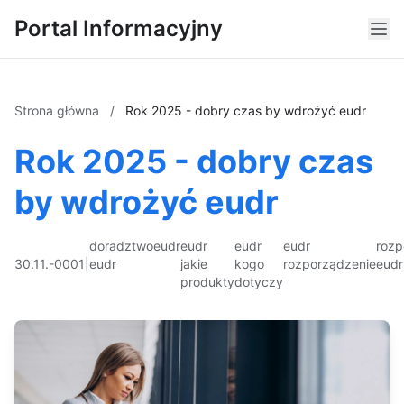
Portal Informacyjny
Strona główna
/
Rok 2025 - dobry czas by wdrożyć eudr
Rok 2025 - dobry czas
by wdrożyć eudr
doradztwo
eudr
eudr
eudr
eudr
rozp
30.11.-0001
|
eudr
jakie
kogo
rozporządzenie
eudr
produkty
dotyczy