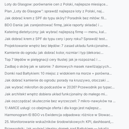
Loty do Glasgow: porównanie cen z Polski, najlepsze miesiące...
Plan „Loty do Glasgow”: sprawdź najlepsze loty z Polski, naj...
Jak dobrać krem z SPF do typu skóry? Poradnik bez mitów: fil...
BDO Dania: jak zarejestrować firmę, jakie raporty składać i ...
Katering dietetyczny: jak wybrać najlepszą firmę — menu, kal...
Jak dobrać krem z SPF do typu cery i pory roku? Sprawdź test...
Projektowanie wnętrz bez błędów: 7 zasad układu funkcjonalne...
Kamienie do ogrodu: jak dobrać kolor, rozmiar i typ (dekorac...
Top 7 błędów w pielęgnacji cery tłustej: jak je rozpoznać i ...
Zadbaj o skórę jak w salonie: 7 domowych masek nawilżających...
Domki nad Bałtykiem: 10 miejsc z widokiem na morze + porówna...
Jak dobrać kamienie do ogrodu: porady na kruszywo, otoczaki ...
Jak wybrać mikrofon do podcastów w 2026? Przewodnik po typac...
Jak architekt wnętrz dobiera układ funkcjonalny do małego mi...
Jak oszczędzać skutecznie bez wyrzeczeń: 7 mikro-nawyków na ...
1) AMICE usługi: co obejmuje oferta i dla kogo jest najlepsz...
Harmonogram 6) BDO vs Ewidencja odpadowa: różnice w Słowac...
25. Monitorowanie wskaźników środowiskowych: KPI, dashboard,...
Przewodnik: Jak wybrać idealny domek nad Bałtykiem — lokaliz...