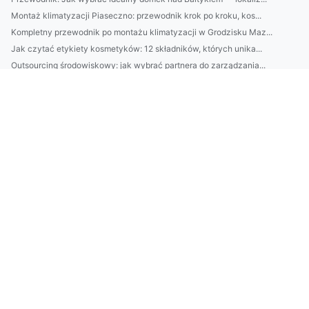
Montaż klimatyzacji Piaseczno: przewodnik krok po kroku, kos...
Kompletny przewodnik po montażu klimatyzacji w Grodzisku Maz...
Jak czytać etykiety kosmetyków: 12 składników, których unika...
Outsourcing środowiskowy: jak wybrać partnera do zarządzania...
BDO a działalność na Węgrzech: jak zarejestrować się w syste...
Jak wybrać RO e-Transport? Porównanie usług, cen, terminowoś...
Klimatyzacja Piaseczno: jak wybrać, zamontować i gdzie serwi...
Meble z palet: 10 prostych projektów DIY na taras, balkon i ...
Mały balkon, wielkie możliwości: 10 praktycznych trików — me...
Rejestracja w BDO dla firm z Rumunii eksportujących do Polsk...
Najlepsze rośliny i praktyczne porady dla małej działki ROD:...
BDO we Włoszech: jak wykorzystać usługi doradcze i podatkowe...
BDO za granicą: jak zarejestrować się i wypełniać obowiązki ...
Jak wybrać firmę do montażu klimatyzacji w Piasecznie? Koszt...
Klimatyzacja w Piasecznie: jak wybrać urządzenie, gdzie mont...
Legalny i funkcjonalny domek na działce ROD: przepisy, proje...
Kosmetyki: Jak czytać składy INCI — 10 składników, które pop...
Pozycjonowanie w Rybniku: 7 lokalnych strategii, które zwięk...