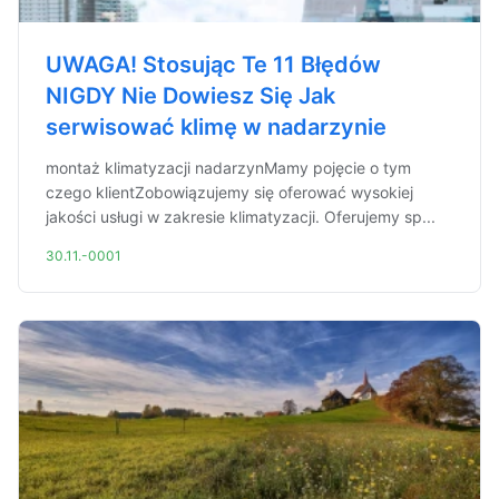
UWAGA! Stosując Te 11 Błędów
NIGDY Nie Dowiesz Się Jak
serwisować klimę w nadarzynie
montaż klimatyzacji nadarzynMamy pojęcie o tym
czego klientZobowiązujemy się oferować wysokiej
jakości usługi w zakresie klimatyzacji. Oferujemy sp...
30.11.-0001