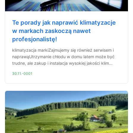
Te porady jak naprawić klimatyzacje
w markach zaskoczą nawet
profesjonalistę!
klimatyzacja markiZajmujemy się również serwisem i
naprawąUtrzymanie chłodu w domu latem może być
trudne, ale zakup i instalacja wysokiej jakości klim...
30.11.-0001