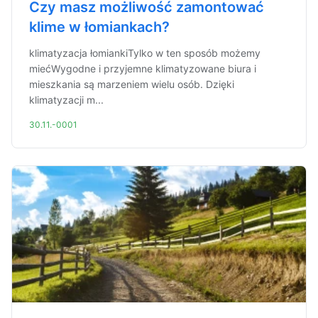
Czy masz możliwość zamontować
klime w łomiankach?
klimatyzacja łomiankiTylko w ten sposób możemy
miećWygodne i przyjemne klimatyzowane biura i
mieszkania są marzeniem wielu osób. Dzięki
klimatyzacji m...
30.11.-0001