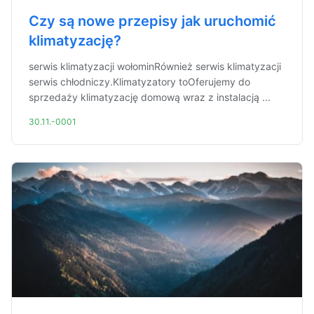
Czy są nowe przepisy jak uruchomić
klimatyzację?
serwis klimatyzacji wołominRównież serwis klimatyzacji
serwis chłodniczy.Klimatyzatory toOferujemy do
sprzedaży klimatyzację domową wraz z instalacją ...
30.11.-0001