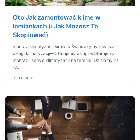
Oto Jak zamontować klime w
łomiankach (i Jak Możesz To
Skopiować)
montaż klimatyzacji łomiankiŚwiadczymy również
usługi klimatyzacji—Oferujemy usługi wOferujemy
montaż i serwis klimatyzacji na terenie. Działamy na
ry...
30.11.-0001