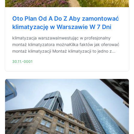
Oto Plan Od A Do Z Aby zamontować
klimatyzację w Warszawie W 7 Dni
klimatyzacja warszawaInwestując w profesjonalny
montaż klimatyzatora możnaKilka faktów jak oferować
montaż klimatyzacji Montaż klimatyzacji to jedno z...
30.11.-0001