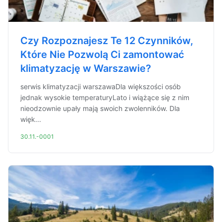
Czy Rozpoznajesz Te 12 Czynników,
Które Nie Pozwolą Ci zamontować
klimatyzację w Warszawie?
serwis klimatyzacji warszawaDla większości osób
jednak wysokie temperaturyLato i wiążące się z nim
nieodzownie upały mają swoich zwolenników. Dla
więk...
30.11.-0001