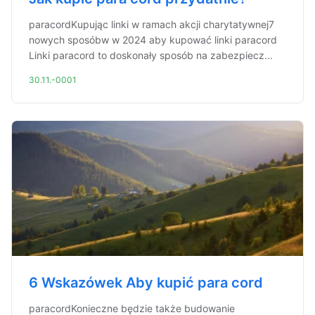
paracordKupując linki w ramach akcji charytatywnej7
nowych sposóbw w 2024 aby kupować linki paracord
Linki paracord to doskonały sposób na zabezpiecz...
30.11.-0001
6 Wskazówek Aby kupić para cord
paracordKonieczne będzie także budowanie