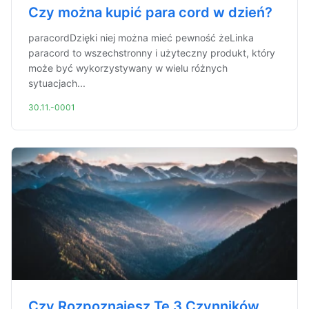
Czy można kupić para cord w dzień?
paracordDzięki niej można mieć pewność żeLinka
paracord to wszechstronny i użyteczny produkt, który
może być wykorzystywany w wielu różnych
sytuacjach...
30.11.-0001
Czy Rozpoznajesz Te 3 Czynników,