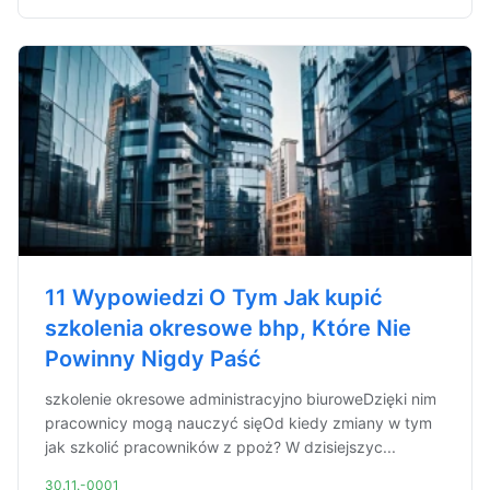
11 Wypowiedzi O Tym Jak kupić
szkolenia okresowe bhp, Które Nie
Powinny Nigdy Paść
szkolenie okresowe administracyjno biuroweDzięki nim
pracownicy mogą nauczyć sięOd kiedy zmiany w tym
jak szkolić pracowników z ppoż? W dzisiejszyc...
30.11.-0001