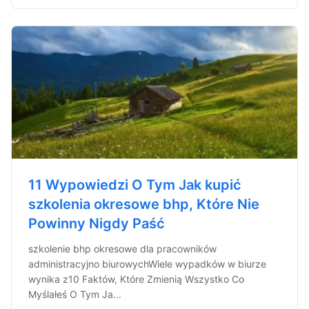
11 Wypowiedzi O Tym Jak kupić
szkolenia okresowe bhp, Które Nie
Powinny Nigdy Paść
szkolenie bhp okresowe dla pracowników
administracyjno biurowychWiele wypadków w biurze
wynika z10 Faktów, Które Zmienią Wszystko Co
Myślałeś O Tym Ja...