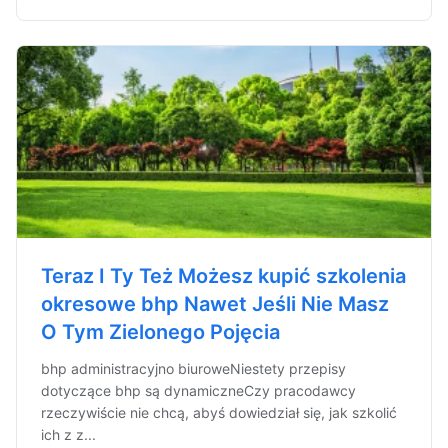
Teraz I Ty Też Możesz kupić szkolenia
okresowe bhp Nawet Jeśli Nie Masz
O Tym Zielonego Pojęcia
bhp administracyjno biuroweNiestety przepisy
dotyczące bhp są dynamiczneCzy pracodawcy
rzeczywiście nie chcą, abyś dowiedział się, jak szkolić
ich z z...