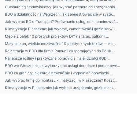
Outsourcing środowiskowy: jak wybrać partnera do zarządzania...
BDO a działalność na Węgrzech: jak zarejestrować się w syste...
Jak wybrać RO e-Transport? Porównanie usług, cen, terminowoś...
Klimatyzacja Piaseczno: jak wybrać, zamontować i gdzie serwi...
Meble z palet: 10 prostych projektów DIY na taras, balkon i ...
Mały balkon, wielkie możliwości: 10 praktycznych trików — me...
Rejestracja w BDO dla firm z Rumunii eksportujących do Polsk...
Najlepsze rośliny i praktyczne porady dla małej działki ROD:...
BDO we Włoszech: jak wykorzystać usługi doradcze i podatkowe...
BDO za granicą: jak zarejestrować się i wypełniać obowiązki ...
Jak wybrać firmę do montażu klimatyzacji w Piasecznie? Koszt...
Klimatyzacja w Piasecznie: jak wybrać urządzenie, gdzie mont...
Legalny i funkcjonalny domek na działce ROD: przepisy, proje...
Kosmetyki: Jak czytać składy INCI — 10 składników, które pop...
Pozycjonowanie w Rybniku: 7 lokalnych strategii, które zwięk...
naprawić klimatyzację? Szybko!
Wartość tego jak zamówić pokazy tańca Warszawa w 2021
Jak w 2021 skuteczniej wypożyczyć meble?