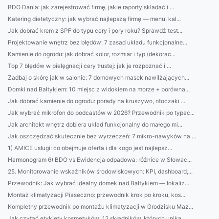
BDO Dania: jak zarejestrować firmę, jakie raporty składać i ...
Katering dietetyczny: jak wybrać najlepszą firmę — menu, kal...
Jak dobrać krem z SPF do typu cery i pory roku? Sprawdź test...
Projektowanie wnętrz bez błędów: 7 zasad układu funkcjonalne...
Kamienie do ogrodu: jak dobrać kolor, rozmiar i typ (dekorac...
Top 7 błędów w pielęgnacji cery tłustej: jak je rozpoznać i ...
Zadbaj o skórę jak w salonie: 7 domowych masek nawilżających...
Domki nad Bałtykiem: 10 miejsc z widokiem na morze + porówna...
Jak dobrać kamienie do ogrodu: porady na kruszywo, otoczaki ...
Jak wybrać mikrofon do podcastów w 2026? Przewodnik po typac...
Jak architekt wnętrz dobiera układ funkcjonalny do małego mi...
Jak oszczędzać skutecznie bez wyrzeczeń: 7 mikro-nawyków na ...
1) AMICE usługi: co obejmuje oferta i dla kogo jest najlepsz...
Harmonogram 6) BDO vs Ewidencja odpadowa: różnice w Słowac...
25. Monitorowanie wskaźników środowiskowych: KPI, dashboard,...
Przewodnik: Jak wybrać idealny domek nad Bałtykiem — lokaliz...
Montaż klimatyzacji Piaseczno: przewodnik krok po kroku, kos...
Kompletny przewodnik po montażu klimatyzacji w Grodzisku Maz...
Jak czytać etykiety kosmetyków: 12 składników, których unika...