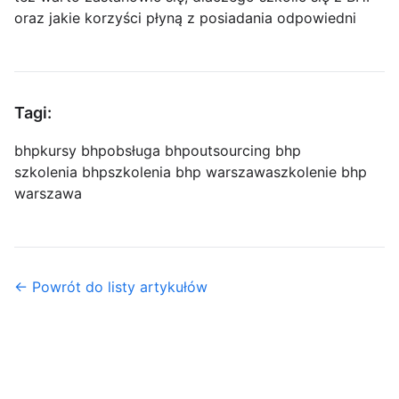
oraz jakie korzyści płyną z posiadania odpowiedni
Tagi:
bhp
kursy bhp
obsługa bhp
outsourcing bhp
szkolenia bhp
szkolenia bhp warszawa
szkolenie bhp
warszawa
← Powrót do listy artykułów