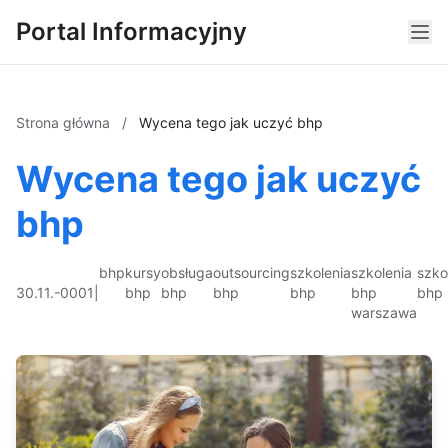
Portal Informacyjny
Strona główna
/
Wycena tego jak uczyć bhp
Wycena tego jak uczyć
bhp
bhp
kursy
obsługa
outsourcing
szkolenia
szkolenia
szko
30.11.-0001
|
bhp
bhp
bhp
bhp
bhp
bhp
warszawa