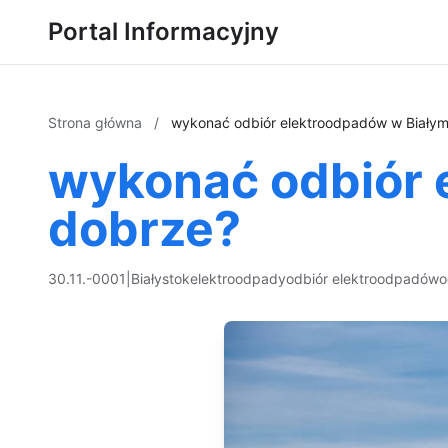
Portal Informacyjny
Strona główna
/
wykonać odbiór elektroodpadów w Biały
wykonać odbiór 
dobrze?
30.11.-0001
|
Białystok
elektroodpady
odbiór elektroodpadów
o