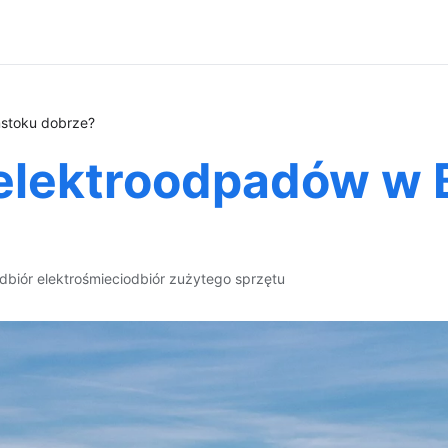
mstoku dobrze?
elektroodpadów w 
dbiór elektrośmieci
odbiór zużytego sprzętu